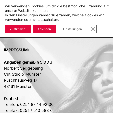
Zum
Wir verwenden Cookies, um dir die bestmögliche Erfahrung auf
Inhalt
unserer Website zu bieten.
springen
In den
Einstellungen
kannst du erfahren, welche Cookies wir
Suche
Men
verwenden oder sie ausschalten.
ums
GDPR COOK
Zustimmen
Ablehnen
Einstellungen
IMPRESSUM:
Angaben gemäß
§ 5 DDG
:
Norbert Seggebäing
Cut Studio Münster
Rüschhausweg 17
48161 Münster
Kontakt:
Telefon: 0251 87 14 92 00
Telefax: 0251 / 510 588 6