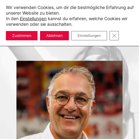
Zum
Wir verwenden Cookies, um dir die bestmögliche Erfahrung auf
Inhalt
unserer Website zu bieten.
springen
In den
Einstellungen
kannst du erfahren, welche Cookies wir
Suche
Men
verwenden oder sie ausschalten.
ums
GDPR COOK
Zustimmen
Ablehnen
Einstellungen