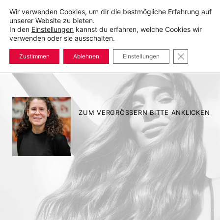
Zum
Wir verwenden Cookies, um dir die bestmögliche Erfahrung auf
Inhalt
unserer Website zu bieten.
springen
In den
Einstellungen
kannst du erfahren, welche Cookies wir
Suche
Men
verwenden oder sie ausschalten.
ums
GDPR COOK
Zustimmen
Ablehnen
Einstellungen
ZUM VERGRÖSSERN BITTE ANKLICKEN